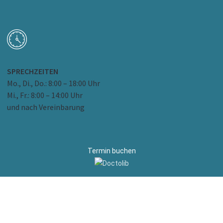
SPRECHZEITEN
Mo., Di., Do.: 8:00 – 18:00 Uhr
Mi., Fr.: 8:00 – 14:00 Uhr
und nach Vereinbarung
Termin buchen
PRIVATPRAXIS FÜR OFFENE MRT
Dr. med. N. Amirfallah