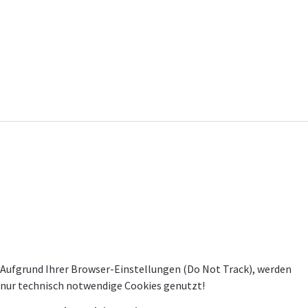
Neumarktstraße 2c
58095 Hagen
https://radiologische-praxis-hagen.de/
Praxengruppe RadiologiePlus
https://www.mrt-dortmund.de
PREMIUM
PRAXIS
WEBSITE by porta
well
© Alle Inhalte unterliegen dem Urheberrecht
Kontakt
Impressum
Datenschutz
Datenschutzeinstellungen
Aufgrund Ihrer Browser-Einstellungen (Do Not Track), werden
nur technisch notwendige Cookies genutzt!