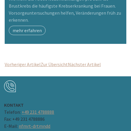
Brustkrebs die häuﬁgste Krebserkrankung bei Frauen.
Vorsorgeuntersuchungen helfen, Veränderungen früh zu
erkennen.
mehr erfahren
Vorheriger Artikel
Zur Übersicht
Nächster Artikel
KONTAKT
Telefon:
+49 231 4788888
Fax: +49 231 4788886
E-Mail:
nf
mrt-d
rtm
nd
d