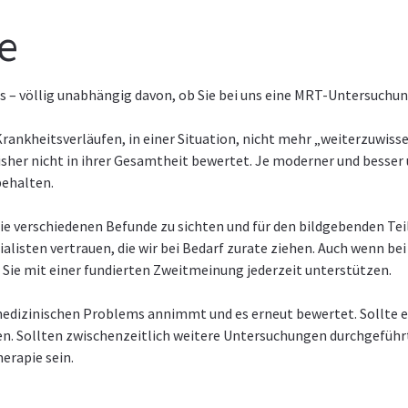
ie
is – völlig unabhängig davon, ob Sie bei uns eine MRT-Untersuc
rankheitsverläufen, in einer Situation, nicht mehr „weiterzuwissen
sher nicht in ihrer Gesamtheit bewertet. Je moderner und besser
behalten.
e verschiedenen Befunde zu sichten und für den bildgebenden Teil
alisten vertrauen, die wir bei Bedarf zurate ziehen. Auch wenn b
Sie mit einer fundierten Zweitmeinung jederzeit unterstützen.
s medizinischen Problems annimmt und es erneut bewertet. Sollte e
nten. Sollten zwischenzeitlich weitere Untersuchungen durchgefüh
erapie sein.