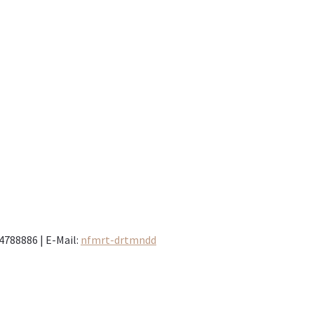
 4788886 | E-Mail:
nf
mrt-d
rtm
nd
d