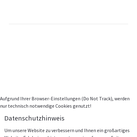
Praxengruppe RadiologiePlus
https://www.mrt-dortmund.de
PREMIUM
PRAXIS
WEBSITE by porta
well
© Alle Inhalte unterliegen dem Urheberrecht
Kontakt
Impressum
Datenschutz
Datenschutzeinstellungen
Aufgrund Ihrer Browser-Einstellungen (Do Not Track), werden
nur technisch notwendige Cookies genutzt!
Datenschutzhinweis
Um unsere Website zu verbessern und Ihnen ein großartiges