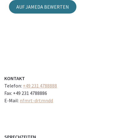
AUF JAMEDA BEWERTEN
KONTAKT
Telefon:
+49 231 4788888
Fax: +49 231 4788886
E-Mail:
nf
mrt-d
rtm
nd
d
SPRECHZEITEN