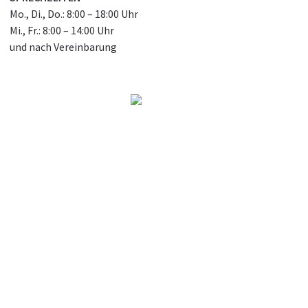
Mo., Di., Do.: 8:00 – 18:00 Uhr
Mi., Fr.: 8:00 – 14:00 Uhr
und nach Vereinbarung
Termin buchen
PRIVATPRAXIS FÜR OFFENE MRT
Dr. med. N. Amirfallah
In unserer Privatpraxis bieten wir Ihnen modernste
Radiologie in Dortmund, mit offenen MRT-Geräten und
anderen modernen Verfahren. Durch unsere spezielle
technische Ausstattung und viel Komfort sind wir eine
hervorragende Anlaufstelle im diagnostischen Bereich,
auch für Menschen mit Platzangst und körperlichen